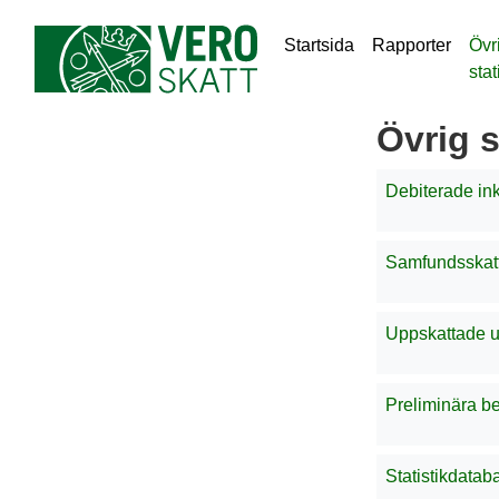
Startsida
Rapporter
Övr
stat
Övrig s
Debiterade ink
Samfundsskatt
Uppskattade ut
Preliminära be
Statistikdata